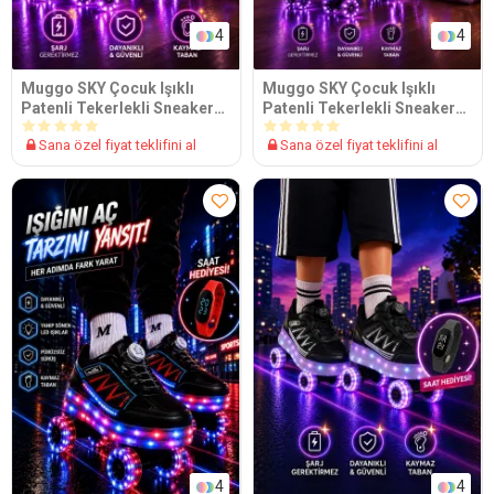
4
4
Muggo SKY Çocuk Işıklı
Muggo SKY Çocuk Işıklı
Patenli Tekerlekli Sneaker
Patenli Tekerlekli Sneaker
Spor Ayakkabı
Spor Ayakkabı
Sana özel fiyat teklifini al
Sana özel fiyat teklifini al
4
4