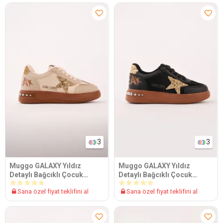
3
3
Muggo GALAXY Yıldız
Muggo GALAXY Yıldız
Detaylı Bağcıklı Çocuk
Detaylı Bağcıklı Çocuk
Günlük Sneaker Spor
Günlük Sneaker Spor
Sana özel fiyat teklifini al
Sana özel fiyat teklifini al
Ayakkabı
Ayakkabı