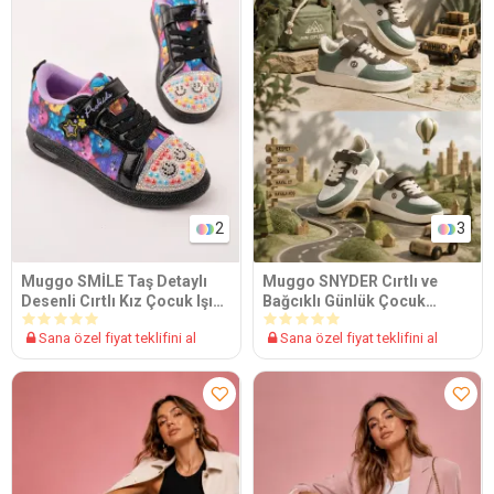
2
3
Muggo SMİLE Taş Detaylı
Muggo SNYDER Cırtlı ve
Desenli Cırtlı Kız Çocuk Işıklı
Bağcıklı Günlük Çocuk
Günlük Sneaker Spor
Sneaker Spor Ayakkabı
Sana özel fiyat teklifini al
Sana özel fiyat teklifini al
Ayakkabı