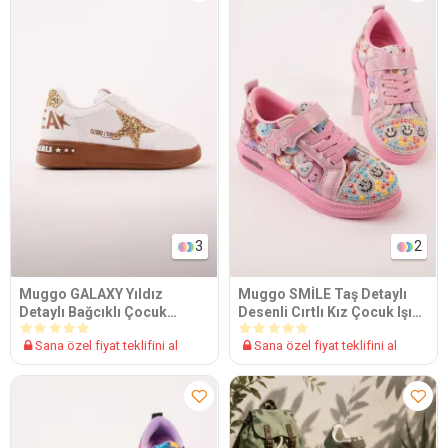
3
2
Muggo GALAXY Yıldız
Muggo SMİLE Taş Detaylı
Detaylı Bağcıklı Çocuk
Desenli Cırtlı Kız Çocuk Işıklı
Günlük Sneaker Spor
Günlük Sneaker Spor
Sana özel fiyat teklifini al
Sana özel fiyat teklifini al
Ayakkabı
Ayakkabı