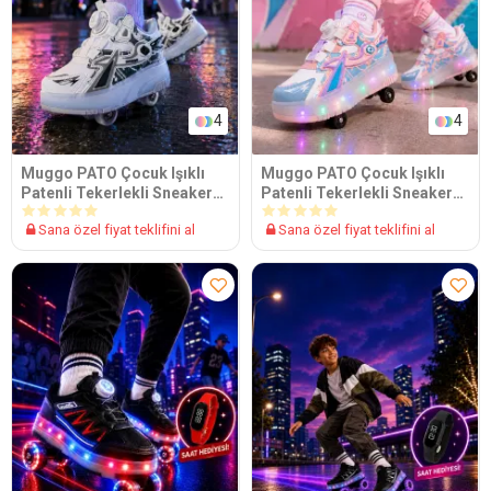
4
4
Muggo PATO Çocuk Işıklı
Muggo PATO Çocuk Işıklı
Patenli Tekerlekli Sneaker
Patenli Tekerlekli Sneaker
Spor Ayakkabı
Spor Ayakkabı
Sana özel fiyat teklifini al
Sana özel fiyat teklifini al