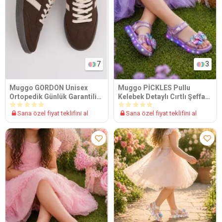
7
3
Muggo GORDON Unisex
Muggo PİCKLES Pullu
Ortopedik Günlük Garantili
Kelebek Detaylı Cırtlı Şeffaf
Bağcıklı Yürüyüş Koşu
Kız Çocuk Sandalet
Sana özel fiyat teklifini al
Sana özel fiyat teklifini al
Sneaker Spor Ayakkabı