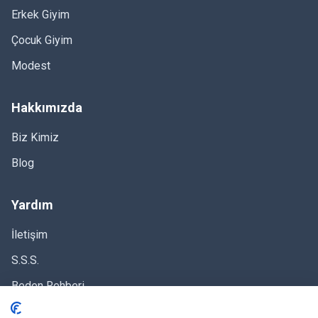
Erkek Giyim
Çocuk Giyim
Modest
Hakkımızda
Biz Kimiz
Blog
Yardım
Önden Bağlamalı Nakışlı
Önden Bağlamalı Nakışlı
Vual Bluz - Sarı | Topshow |
Toptan Bluz - Siyah |
F1917
Topshow
İletişim
Sana özel fiyat teklifini al
Sana özel fiyat teklifini al
S.S.S.
Beden Rehberi