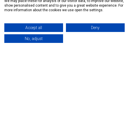
We may place these for analysis of our visitor data, to improve our website,
Şartlar ve Koşullar
show personalised content and to give you a great website experience. For
more information about the cookies we use open the settings.
Gizlilik Politikası
Çerez Politikası
Accept all
Deny
No, adjust
Anasayfa
Kategoriler
Sepetim
Favorilerim
Hesabım
Siyah Mat Mandal Toka 4 Lü
Krepe Tarak Seti 6 Lı
Sana özel fiyat teklifini al
Sana özel fiyat teklifini al
Bizi Takip Edin