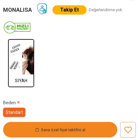
MONALISA
Takip Et
Değerlendirme yok
SİYAH
Beden
Standart
Sana özel fiyat teklifini al