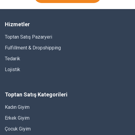
Hizmetler
Toptan Satış Pazaryeri
Fulfillment & Dropshipping
Tedarik
Lojistik
İncili Açelya Çiçeği Toka
Fiyonk Mandal Toka
Toptan Satış Kategorileri
Sana özel fiyat teklifini al
Sana özel fiyat teklifini al
Kadın Giyim
Erkek Giyim
Çocuk Giyim